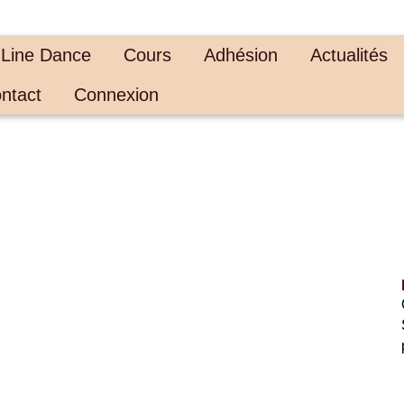
 Line Dance
Cours
Adhésion
Actualités
ntact
Connexion