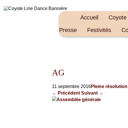
Accueil
Coyote
Presse
Festivités
Co
AG
11 septembre 2016
Pleine résolution
←
Précédent
Suivant
→