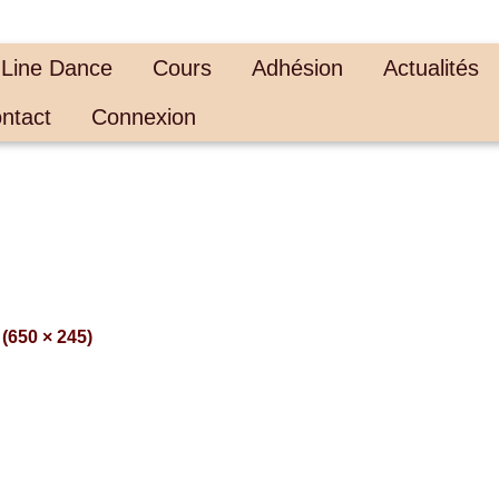
 Line Dance
Cours
Adhésion
Actualités
ntact
Connexion
 (650 × 245)