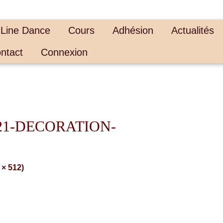
 Line Dance
Cours
Adhésion
Actualités
ntact
Connexion
21-DECORATION-
 × 512)