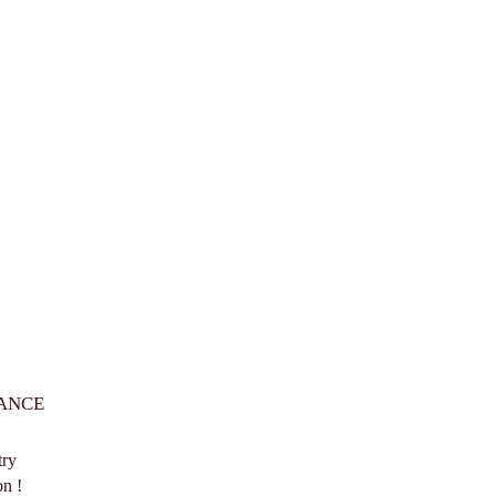
ANCE
try
n !