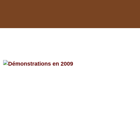
COYOTE LINE
DANCE
DÉMONSTRATIONS
Démonstrations en 2009
<<
1