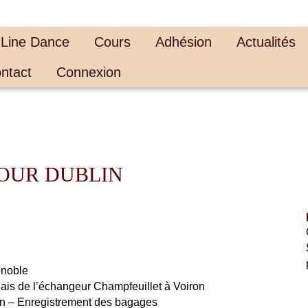
 Line Dance
Cours
Adhésion
Actualités
ntact
Connexion
POUR DUBLIN
enoble
ais de l’échangeur Champfeuillet à Voiron
yon – Enregistrement des bagages