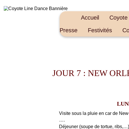
Accueil
Coyote
Presse
Festivités
Co
JOUR 7 : NEW OR
LUN
Visite sous la pluie en car de New-
….
Déjeuner (soupe de tortue, ribs,…) 