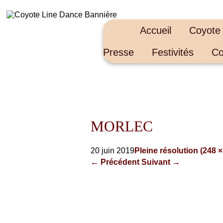
Accueil
Coyote
Presse
Festivités
Co
MORLEC
20 juin 2019
Pleine résolution (248 ×
←
Précédent
Suivant
→