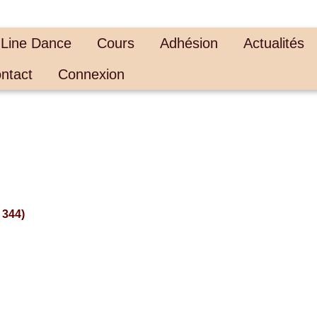
 Line Dance
Cours
Adhésion
Actualités
ntact
Connexion
 344)