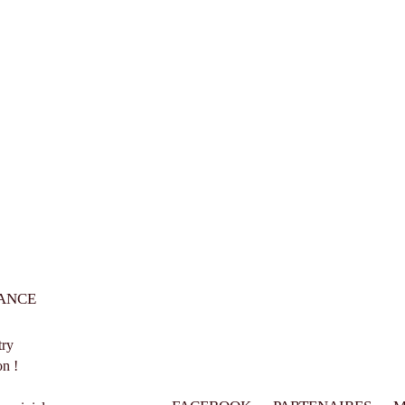
ANCE
try
n !