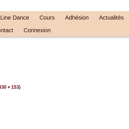
 Line Dance
Cours
Adhésion
Actualités
ntact
Connexion
330 × 153)